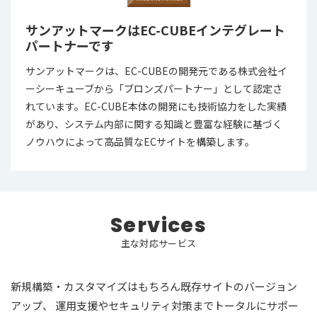
サンアットマークはEC-CUBEインテグレート
パートナーです
サンアットマークは、EC-CUBEの開発元である株式会社イ
ーシーキューブから「ブロンズパートナー」として認定さ
れています。EC-CUBE本体の開発にも技術協力をした実績
があり、システム内部に関する知識と豊富な経験に基づく
ノウハウによって高品質なECサイトを構築します。
S
e
r
v
i
c
e
s
主
な
対
応
サ
ー
ビ
ス
新規構築・カスタマイズはもちろん既存サイトのバージョン
アップ、
運用支援やセキュリティ対策までトータルにサポー