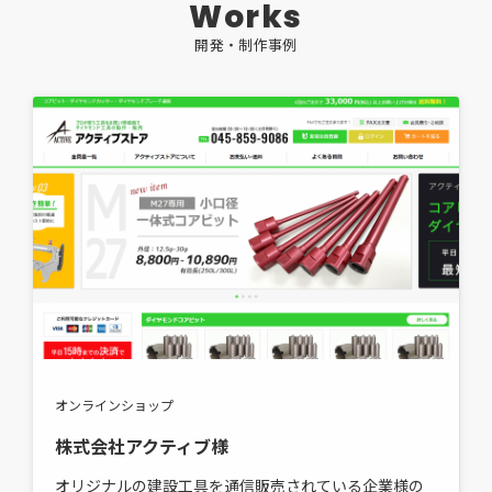
W
o
r
k
s
開
発
・
制
作
事
例
オンラインショップ
株式会社アクティブ様
オリジナルの建設工具を通信販売されている企業様の