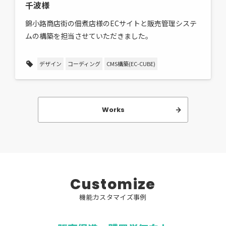
千波様
錦小路商店街の佃煮店様のECサイトと販売管理システ
ムの構築を担当させていただきました。
デザイン
コーディング
CMS構築(EC-CUBE)
Works
C
u
s
t
o
m
i
z
e
機
能
カ
ス
タ
マ
イ
ズ
事
例