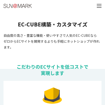
E
C
-
C
U
B
E
構
築
・
カ
ス
タ
マ
イ
ズ
自由度の高さ・豊富な機能・使いやすさで人気のEC-CUBEなら
ゼロからECサイトを開発するよりも手軽にネットショップが作れ
ます。
こだわりのECサイトを低コストで
実現します